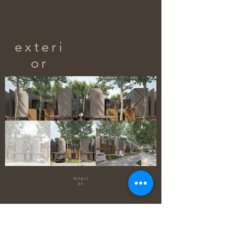
exteri
or
interi
or